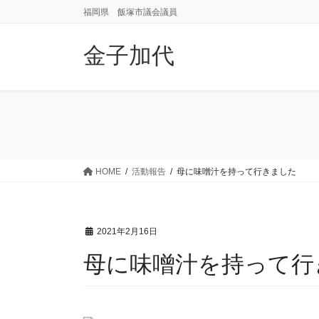
コ
ナ
福岡県 飯塚市議会議員
ン
ビ
テ
ゲ
金子加代
ン
ー
ツ
シ
に
ョ
移
ン
動
に
移
動
HOME
活動報告
母に味噌汁を持って行きました
2021年2月16日
母に味噌汁を持って行