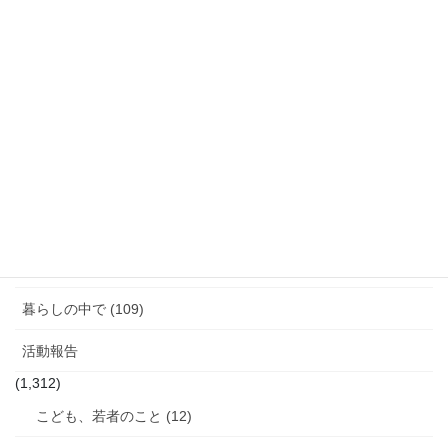
別
活
動
カテゴリー
報
告
「話す」ということ (29)
ジェンダーギャップ (5)
図書館のこと (4)
女性と政治 (3)
女性消防団のこと (10)
暮らしの中で (109)
活動報告
(1,312)
こども、若者のこと (12)