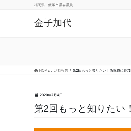
コ
ナ
福岡県 飯塚市議会議員
ン
ビ
テ
ゲ
金子加代
ン
ー
ツ
シ
に
ョ
移
ン
動
に
移
動
HOME
活動報告
第2回もっと知りたい！飯塚市に参加
2020年7月4日
第2回もっと知りたい