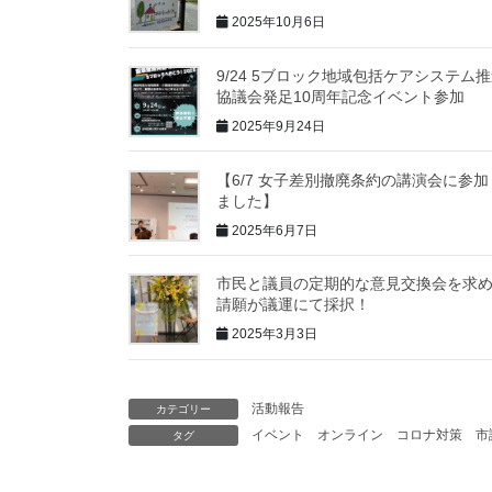
2025年10月6日
9/24 5ブロック地域包括ケアシステム
協議会発足10周年記念イベント参加
2025年9月24日
【6/7 女子差別撤廃条約の講演会に参加
ました】
2025年6月7日
市民と議員の定期的な意見交換会を求
請願が議運にて採択！
2025年3月3日
活動報告
カテゴリー
イベント
オンライン
コロナ対策
市
タグ