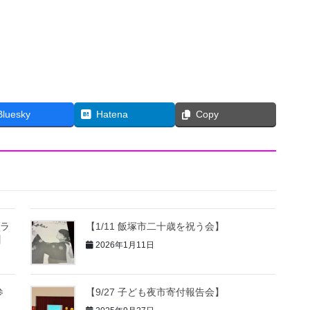
Bluesky
Hatena
Copy
ブラ
【1/11 飯塚市二十歳を祝う会】
】
2026年1月11日
参
【9/27 子ども夜市寄付報告会】