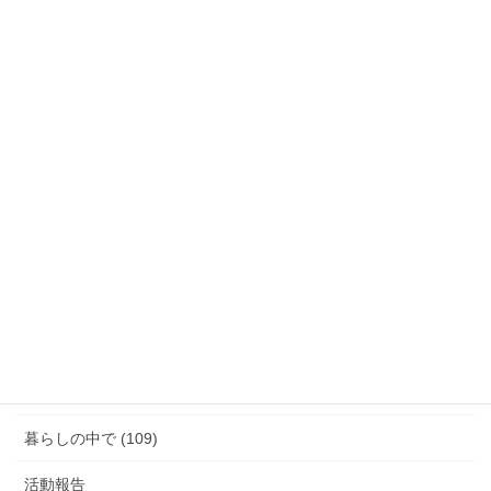
月別活動報告
月
別
活
動
カテゴリー
報
告
「話す」ということ (29)
ジェンダーギャップ (5)
図書館のこと (4)
女性と政治 (3)
女性消防団のこと (10)
暮らしの中で (109)
活動報告