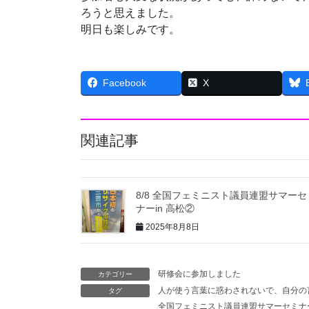
ろうと思えました。
明日も楽しみです。
Facebook
X
関連記事
8/8 全国フェミニスト議員連盟サマーセ
ナーin 高松②
2025年8月8日
研修会に参加しました
カテゴリー
人が使う言葉に惑わされないで、自分の
タグ
全国フェミニスト議員連盟サマーセミナ