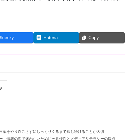
Bluesky
Hatena
Copy
ミ
言葉をやり過ごさずにしっくりくるまで探し続けることが大切
ー
情報の海で迷わないために〜多様性とメディアリテラシーの接点