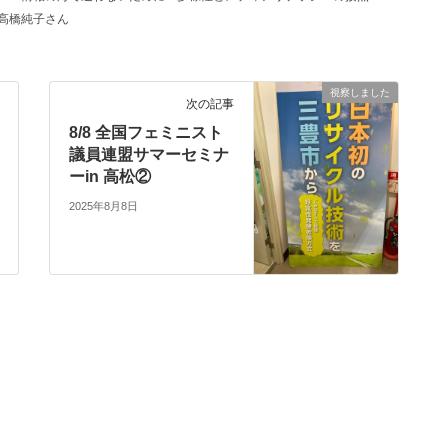
高橋純子さん
視察しました
次の記事
8/8 全国フェミニスト
議員連盟サマーセミナ
ーin 高松②
2025年8月8日