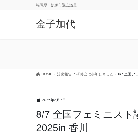
コ
ナ
福岡県 飯塚市議会議員
ン
ビ
テ
ゲ
金子加代
ン
ー
ツ
シ
に
ョ
移
ン
動
に
移
動
HOME
活動報告
研修会に参加しました
8/7 全国
2025年8月7日
8/7 全国フェミニス
2025in 香川