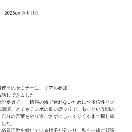
2025on 香川①】
員連盟のセミナーに、リアル参加。
お話しできました。
論説委員で、「情報の海で迷わないために〜多様性とメ
の講演。とてもテンポの良い話ぶりで、あっという間の
、自分の言葉をやり過ごさずにしっくりくるまで探し続
ました。
、議員活動を続けている様子が分かり、私も一緒に頑張