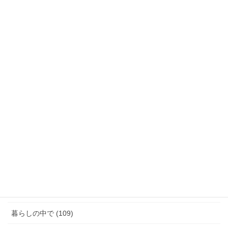
月別活動報告
月
別
活
動
カテゴリー
報
告
「話す」ということ (29)
ジェンダーギャップ (5)
図書館のこと (4)
女性と政治 (3)
女性消防団のこと (10)
暮らしの中で (109)