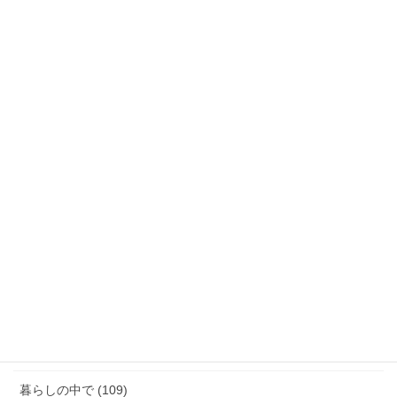
月別活動報告
月
別
活
動
カテゴリー
報
告
「話す」ということ (29)
ジェンダーギャップ (5)
図書館のこと (4)
女性と政治 (3)
女性消防団のこと (10)
暮らしの中で (109)