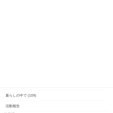
月別活動報告
月
別
活
動
カテゴリー
報
告
「話す」ということ (29)
ジェンダーギャップ (5)
図書館のこと (4)
女性と政治 (3)
女性消防団のこと (10)
暮らしの中で (109)
活動報告