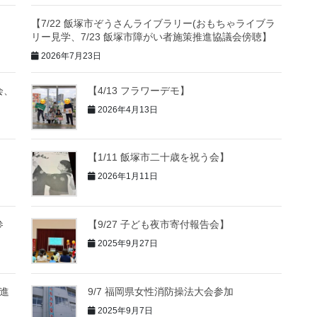
【7/22 飯塚市ぞうさんライブラリー(おもちゃライブラ
リー見学、7/23 飯塚市障がい者施策推進協議会傍聴】
2026年7月23日
会、
【4/13 フラワーデモ】
2026年4月13日
【1/11 飯塚市二十歳を祝う会】
2026年1月11日
参
【9/27 子ども夜市寄付報告会】
2025年9月27日
推進
9/7 福岡県女性消防操法大会参加
2025年9月7日