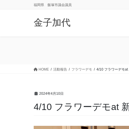
コ
ナ
福岡県 飯塚市議会議員
ン
ビ
テ
ゲ
金子加代
ン
ー
ツ
シ
に
ョ
移
ン
動
に
移
動
HOME
活動報告
フラワーデモ
4/10 フラワーデモa
2024年4月10日
4/10 フラワーデモat