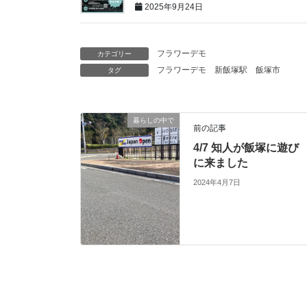
2025年9月24日
フラワーデモ
カテゴリー
フラワーデモ
新飯塚駅
飯塚市
タグ
暮らしの中で
前の記事
4/7 知人が飯塚に遊び
に来ました
2024年4月7日