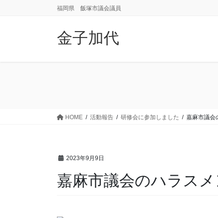
コ
ナ
福岡県 飯塚市議会議員
ン
ビ
テ
ゲ
金子加代
ン
ー
ツ
シ
に
ョ
移
ン
動
に
移
動
HOME
活動報告
研修会に参加しました
嘉麻市議会
2023年9月9日
嘉麻市議会のハラスメ