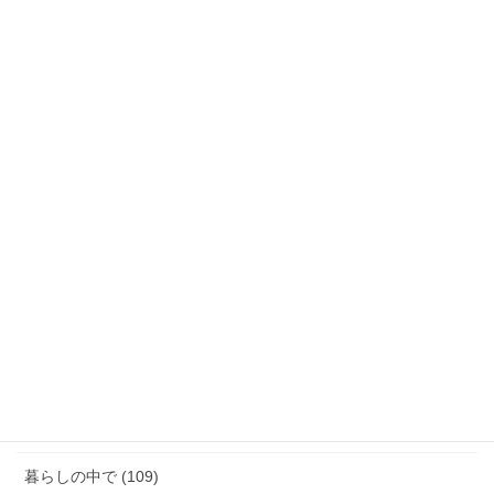
月別活動報告
月
別
活
動
カテゴリー
報
告
「話す」ということ (29)
ジェンダーギャップ (5)
図書館のこと (4)
女性と政治 (3)
女性消防団のこと (10)
暮らしの中で (109)