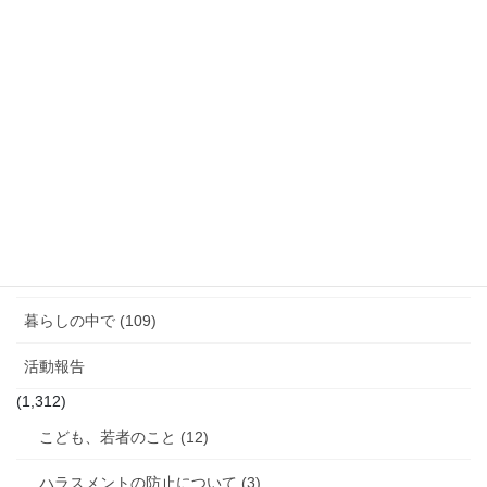
活
動
カテゴリー
報
告
「話す」ということ (29)
ジェンダーギャップ (5)
図書館のこと (4)
女性と政治 (3)
女性消防団のこと (10)
暮らしの中で (109)
活動報告
(1,312)
こども、若者のこと (12)
ハラスメントの防止について (3)